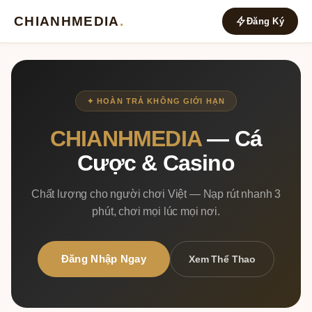
CHIANHMEDIA
.
Đăng Ký
✦ HOÀN TRẢ KHÔNG GIỚI HẠN
CHIANHMEDIA
— Cá
Cược & Casino
Chất lượng cho người chơi Việt — Nạp rút nhanh 3
phút, chơi mọi lúc mọi nơi.
Đăng Nhập Ngay
Xem Thể Thao