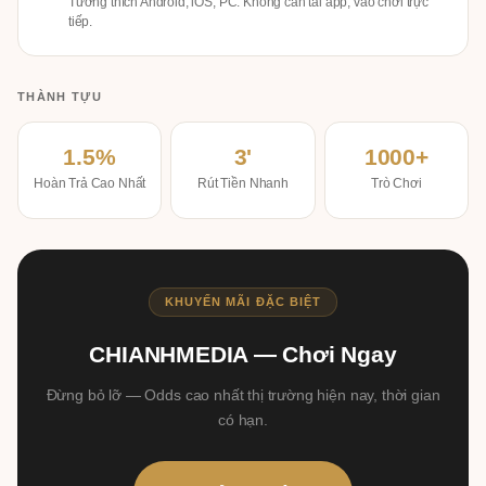
Tương thích Android, iOS, PC. Không cần tải app, vào chơi trực
tiếp.
THÀNH TỰU
1.5%
3'
1000+
Hoàn Trả Cao Nhất
Rút Tiền Nhanh
Trò Chơi
KHUYẾN MÃI ĐẶC BIỆT
CHIANHMEDIA — Chơi Ngay
Đừng bỏ lỡ — Odds cao nhất thị trường hiện nay, thời gian
có hạn.