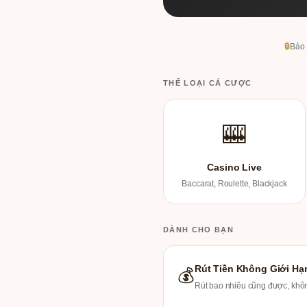
🔒
Bảo 
THỂ LOẠI CÁ CƯỢC
🎰
Casino Live
Baccarat, Roulette, Blackjack
DÀNH CHO BẠN
Rút Tiền Không Giới Hạ
💰
Rút bao nhiêu cũng được, không