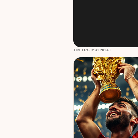
TIN TỨC MỚI NHẤT