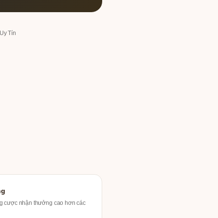
Uy Tín
ng
ắng cược nhận thưởng cao hơn các