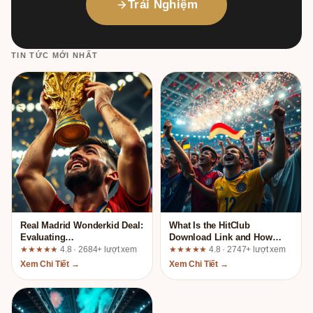
Trải Nghiệm
TIN TỨC MỚI NHẤT
Real Madrid Wonderkid Deal:
What Is the HitClub
Evaluating
Download Link and How
KetQuaBongDa.online’s
Does the Platform Perform?
★★★★★
4.8 · 2684+ lượt xem
★★★★★
4.8 · 2747+ lượt xem
Coverage Through
A Practical User Journey
Xem Chi Tiết →
Xem Chi Tiết →
Transparency, Speed, and
Review
Security Lenses