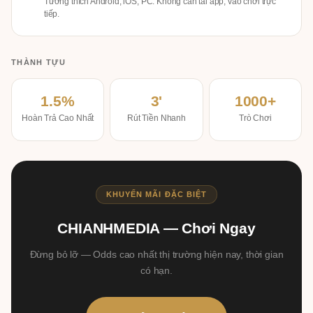
Tương thích Android, iOS, PC. Không cần tải app, vào chơi trực
tiếp.
THÀNH TỰU
1.5%
3'
1000+
Hoàn Trả Cao Nhất
Rút Tiền Nhanh
Trò Chơi
KHUYẾN MÃI ĐẶC BIỆT
CHIANHMEDIA — Chơi Ngay
Đừng bỏ lỡ — Odds cao nhất thị trường hiện nay, thời gian
có hạn.