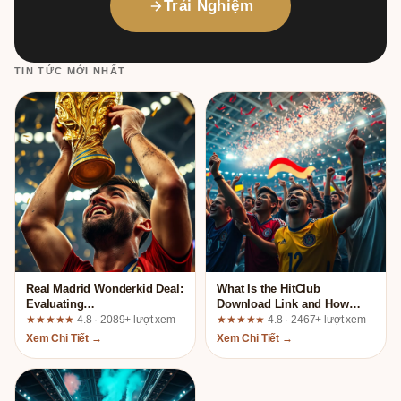
Trải Nghiệm
TIN TỨC MỚI NHẤT
Real Madrid Wonderkid Deal:
What Is the HitClub
Evaluating
Download Link and How
KetQuaBongDa.online’s
Does the Platform Perform?
★★★★★
4.8 · 2089+ lượt xem
★★★★★
4.8 · 2467+ lượt xem
Coverage Through
A Practical User Journey
Xem Chi Tiết →
Xem Chi Tiết →
Transparency, Speed, and
Review
Security Lenses