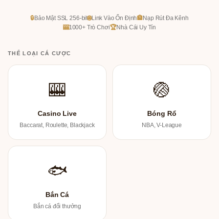
🔒
Bảo Mật SSL 256-bit
🌐
Link Vào Ổn Định
🏦
Nạp Rút Đa Kênh
🎰
1000+ Trò Chơi
🏆
Nhà Cái Uy Tín
THỂ LOẠI CÁ CƯỢC
🎰
🏐
Casino Live
Bóng Rổ
Baccarat, Roulette, Blackjack
NBA, V-League
🐟
Bắn Cá
Bắn cá đổi thưởng