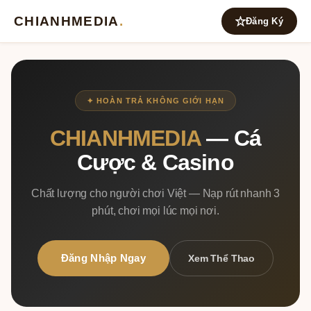
CHIANHMEDIA
.
Đăng Ký
✦ HOÀN TRẢ KHÔNG GIỚI HẠN
CHIANHMEDIA
— Cá
Cược & Casino
Chất lượng cho người chơi Việt — Nạp rút nhanh 3
phút, chơi mọi lúc mọi nơi.
Đăng Nhập Ngay
Xem Thể Thao