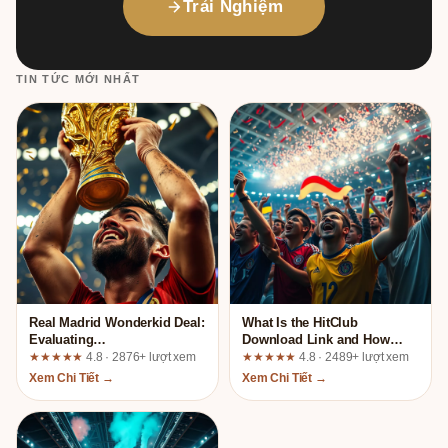
Trải Nghiệm
TIN TỨC MỚI NHẤT
Real Madrid Wonderkid Deal:
What Is the HitClub
Evaluating
Download Link and How
KetQuaBongDa.online’s
Does the Platform Perform?
★★★★★
4.8 · 2876+ lượt xem
★★★★★
4.8 · 2489+ lượt xem
Coverage Through
A Practical User Journey
Xem Chi Tiết →
Xem Chi Tiết →
Transparency, Speed, and
Review
Security Lenses