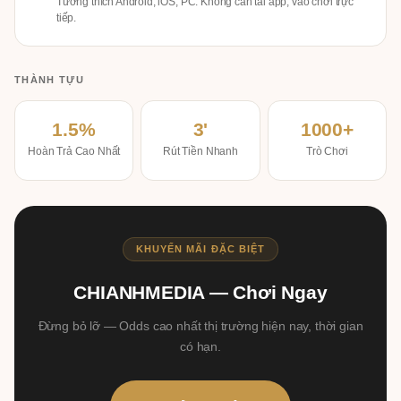
Tương thích Android, iOS, PC. Không cần tải app, vào chơi trực
tiếp.
THÀNH TỰU
1.5%
3'
1000+
Hoàn Trả Cao Nhất
Rút Tiền Nhanh
Trò Chơi
KHUYẾN MÃI ĐẶC BIỆT
CHIANHMEDIA — Chơi Ngay
Đừng bỏ lỡ — Odds cao nhất thị trường hiện nay, thời gian
có hạn.