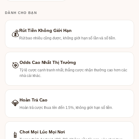
DÀNH CHO BẠN
Rút Tiền Không Giới Hạn
💰
Rút bao nhiêu cũng được, không giới hạn số lần và số tiền.
Odds Cao Nhất Thị Trường
🎯
Tỷ lệ cược cạnh tranh nhất, thắng cược nhận thưởng cao hơn các
nhà cái khác.
Hoàn Trả Cao
💎
Hoàn trả cược thua lên đến 1.5%, không giới hạn số tiền.
Chơi Mọi Lúc Mọi Nơi
📱