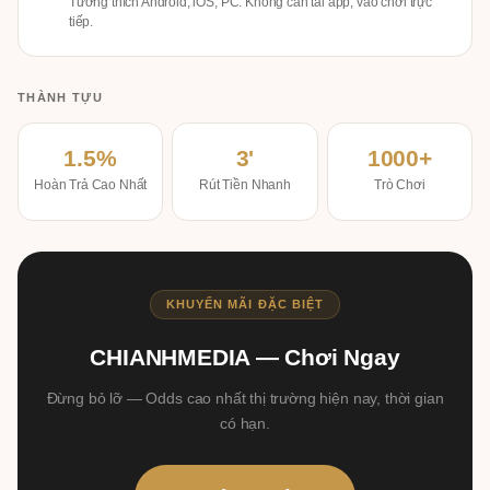
Tương thích Android, iOS, PC. Không cần tải app, vào chơi trực
tiếp.
THÀNH TỰU
1.5%
3'
1000+
Hoàn Trả Cao Nhất
Rút Tiền Nhanh
Trò Chơi
KHUYẾN MÃI ĐẶC BIỆT
CHIANHMEDIA — Chơi Ngay
Đừng bỏ lỡ — Odds cao nhất thị trường hiện nay, thời gian
có hạn.