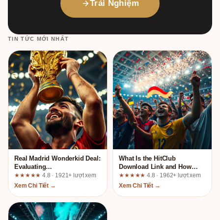
Trải Nghiệm
TIN TỨC MỚI NHẤT
Real Madrid Wonderkid Deal:
What Is the HitClub
Evaluating
Download Link and How
KetQuaBongDa.online’s
Does the Platform Perform?
★★★★★
4.8 · 1921+ lượt xem
★★★★★
4.8 · 1962+ lượt xem
Coverage Through
A Practical User Journey
Xem Chi Tiết →
Xem Chi Tiết →
Transparency, Speed, and
Review
Security Lenses