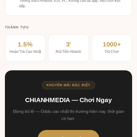
Tương thích Android, iOS, PC. Không cần tải app, vào chơi trực
tiếp.
THÀNH TỰU
1.5%
3'
1000+
Hoàn Trả Cao Nhất
Rút Tiền Nhanh
Trò Chơi
KHUYẾN MÃI ĐẶC BIỆT
CHIANHMEDIA — Chơi Ngay
Đừng bỏ lỡ — Odds cao nhất thị trường hiện nay, thời gian
có hạn.