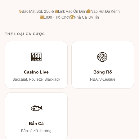
🔒
Bảo Mật SSL 256-bit
🌐
Link Vào Ổn Định
🏦
Nạp Rút Đa Kênh
🎰
1000+ Trò Chơi
🏆
Nhà Cái Uy Tín
THỂ LOẠI CÁ CƯỢC
🎰
🏐
Casino Live
Bóng Rổ
Baccarat, Roulette, Blackjack
NBA, V-League
🐟
Bắn Cá
Bắn cá đổi thưởng