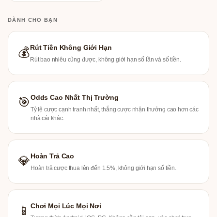
DÀNH CHO BẠN
Rút Tiền Không Giới Hạn
💰
Rút bao nhiêu cũng được, không giới hạn số lần và số tiền.
Odds Cao Nhất Thị Trường
🎯
Tỷ lệ cược cạnh tranh nhất, thắng cược nhận thưởng cao hơn các
nhà cái khác.
Hoàn Trả Cao
💎
Hoàn trả cược thua lên đến 1.5%, không giới hạn số tiền.
Chơi Mọi Lúc Mọi Nơi
📱