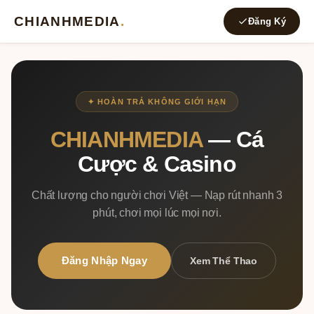
CHIANHMEDIA
.
Đăng Ký
✦ HOÀN TRẢ KHÔNG GIỚI HẠN
CHIANHMEDIA
— Cá
Cược & Casino
Chất lượng cho người chơi Việt — Nạp rút nhanh 3
phút, chơi mọi lúc mọi nơi.
Đăng Nhập Ngay
Xem Thể Thao