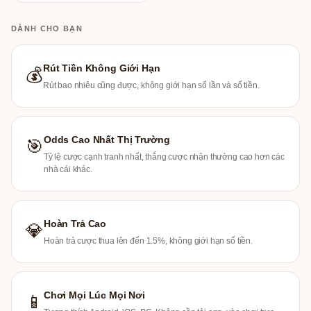
DÀNH CHO BẠN
Rút Tiền Không Giới Hạn
💰
Rút bao nhiêu cũng được, không giới hạn số lần và số tiền.
Odds Cao Nhất Thị Trường
🎯
Tỷ lệ cược cạnh tranh nhất, thắng cược nhận thưởng cao hơn các
nhà cái khác.
Hoàn Trả Cao
💎
Hoàn trả cược thua lên đến 1.5%, không giới hạn số tiền.
Chơi Mọi Lúc Mọi Nơi
📱