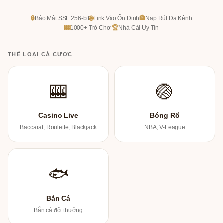
🔒
Bảo Mật SSL 256-bit
🌐
Link Vào Ổn Định
🏦
Nạp Rút Đa Kênh
🎰
1000+ Trò Chơi
🏆
Nhà Cái Uy Tín
THỂ LOẠI CÁ CƯỢC
🎰
🏐
Casino Live
Bóng Rổ
Baccarat, Roulette, Blackjack
NBA, V-League
🐟
Bắn Cá
Bắn cá đổi thưởng