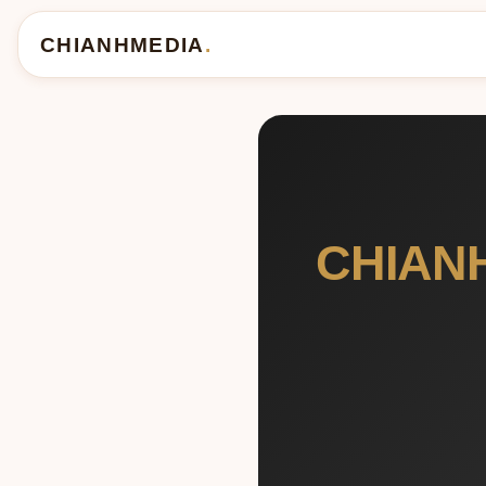
CHIANHMEDIA
.
CHIAN