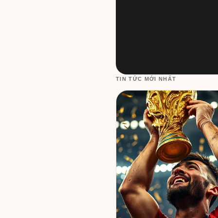
TIN TỨC MỚI NHẤT