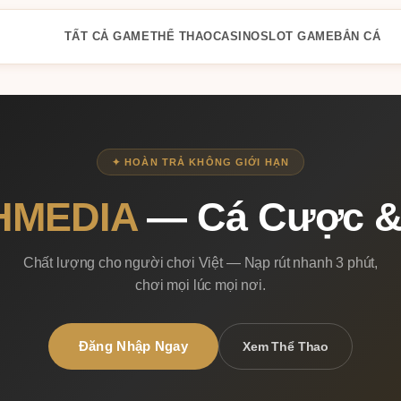
TẤT CẢ GAME
THỂ THAO
CASINO
SLOT GAME
BẮN CÁ
✦ HOÀN TRẢ KHÔNG GIỚI HẠN
HMEDIA
— Cá Cược &
Chất lượng cho người chơi Việt — Nạp rút nhanh 3 phút,
chơi mọi lúc mọi nơi.
Đăng Nhập Ngay
Xem Thể Thao