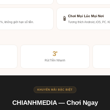
Chơi Mọi Lúc Mọi Nơi
📱
%, không giới hạn số tiền.
Tương thích Android, iOS, PC. Kh
3'
Rút Tiền Nhanh
KHUYẾN MÃI ĐẶC BIỆT
CHIANHMEDIA — Chơi Ngay