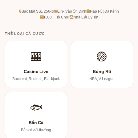
🔒
Bảo Mật SSL 256-bit
🌐
Link Vào Ổn Định
🏦
Nạp Rút Đa Kênh
🎰
1000+ Trò Chơi
🏆
Nhà Cái Uy Tín
THỂ LOẠI CÁ CƯỢC
🎰
🏐
Casino Live
Bóng Rổ
Baccarat, Roulette, Blackjack
NBA, V-League
🐟
Bắn Cá
Bắn cá đổi thưởng