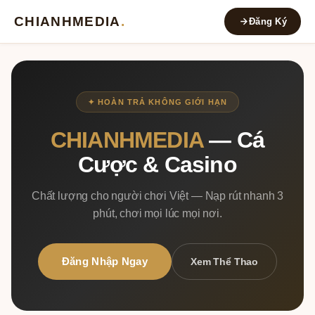
CHIANHMEDIA
.
Đăng Ký
✦ HOÀN TRẢ KHÔNG GIỚI HẠN
CHIANHMEDIA
— Cá
Cược & Casino
Chất lượng cho người chơi Việt — Nạp rút nhanh 3
phút, chơi mọi lúc mọi nơi.
Đăng Nhập Ngay
Xem Thể Thao