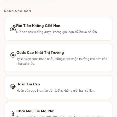
DÀNH CHO BẠN
Rút Tiền Không Giới Hạn
💰
Rút bao nhiêu cũng được, không giới hạn số lần và số tiền.
Odds Cao Nhất Thị Trường
🎯
Tỷ lệ cược cạnh tranh nhất, thắng cược nhận thưởng cao hơn các
nhà cái khác.
Hoàn Trả Cao
💎
Hoàn trả cược thua lên đến 1.5%, không giới hạn số tiền.
Chơi Mọi Lúc Mọi Nơi
📱