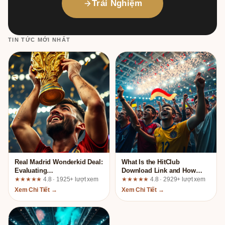
Trải Nghiệm
TIN TỨC MỚI NHẤT
Real Madrid Wonderkid Deal:
What Is the HitClub
Evaluating
Download Link and How
KetQuaBongDa.online’s
Does the Platform Perform?
★★★★★
4.8 · 1925+ lượt xem
★★★★★
4.8 · 2929+ lượt xem
Coverage Through
A Practical User Journey
Xem Chi Tiết →
Xem Chi Tiết →
Transparency, Speed, and
Review
Security Lenses