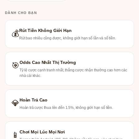
DÀNH CHO BẠN
Rút Tiền Không Giới Hạn
💰
Rút bao nhiêu cũng được, không giới hạn số lần và số tiền.
Odds Cao Nhất Thị Trường
🎯
Tỷ lệ cược cạnh tranh nhất, thắng cược nhận thưởng cao hơn các
nhà cái khác.
Hoàn Trả Cao
💎
Hoàn trả cược thua lên đến 1.5%, không giới hạn số tiền.
Chơi Mọi Lúc Mọi Nơi
📱