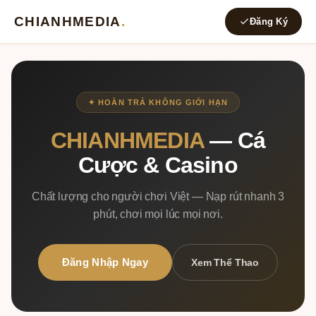
CHIANHMEDIA
.
Đăng Ký
✦ HOÀN TRẢ KHÔNG GIỚI HẠN
CHIANHMEDIA
— Cá
Cược & Casino
Chất lượng cho người chơi Việt — Nạp rút nhanh 3
phút, chơi mọi lúc mọi nơi.
Đăng Nhập Ngay
Xem Thể Thao