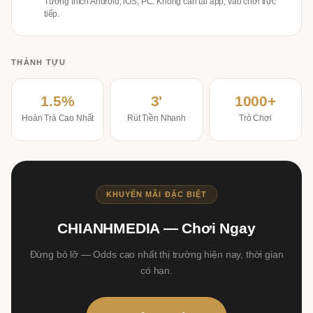
Tương thích Android, iOS, PC. Không cần tải app, vào chơi trực
tiếp.
THÀNH TỰU
1.5%
3'
1000+
Hoàn Trả Cao Nhất
Rút Tiền Nhanh
Trò Chơi
KHUYẾN MÃI ĐẶC BIỆT
CHIANHMEDIA — Chơi Ngay
Đừng bỏ lỡ — Odds cao nhất thị trường hiện nay, thời gian
có hạn.