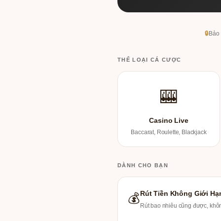
🔒
Bảo 
THỂ LOẠI CÁ CƯỢC
🎰
Casino Live
Baccarat, Roulette, Blackjack
DÀNH CHO BẠN
Rút Tiền Không Giới Hạ
💰
Rút bao nhiêu cũng được, không