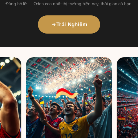
Đừng bỏ lỡ — Odds cao nhất thị trường hiện nay, thời gian có hạn.
Trải Nghiệm