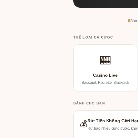
🔒
Bảo 
THỂ LOẠI CÁ CƯỢC
🎰
Casino Live
Baccarat, Roulette, Blackjack
DÀNH CHO BẠN
Rút Tiền Không Giới Hạ
💰
Rút bao nhiêu cũng được, không