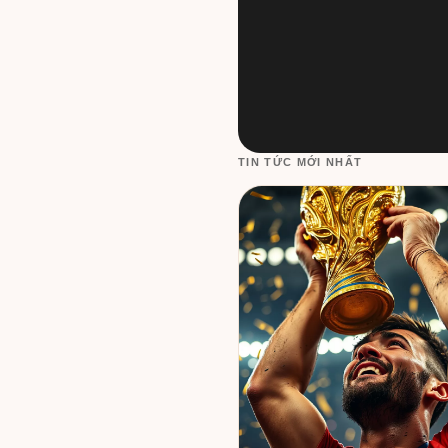
TIN TỨC MỚI NHẤT