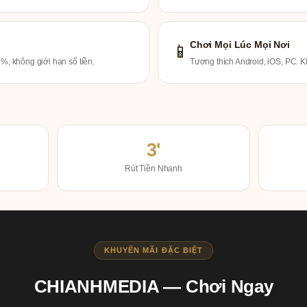
Chơi Mọi Lúc Mọi Nơi
📱
%, không giới hạn số tiền.
Tương thích Android, iOS, PC. Kh
3'
Rút Tiền Nhanh
KHUYẾN MÃI ĐẶC BIỆT
CHIANHMEDIA — Chơi Ngay