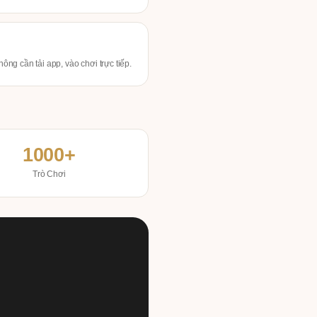
ông cần tải app, vào chơi trực tiếp.
1000+
Trò Chơi