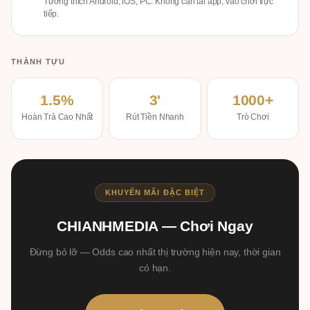
Tương thích Android, iOS, PC. Không cần tải app, vào chơi trực
tiếp.
THÀNH TỰU
1.5%
3'
1000+
Hoàn Trả Cao Nhất
Rút Tiền Nhanh
Trò Chơi
KHUYẾN MÃI ĐẶC BIỆT
CHIANHMEDIA — Chơi Ngay
Đừng bỏ lỡ — Odds cao nhất thị trường hiện nay, thời gian
có hạn.