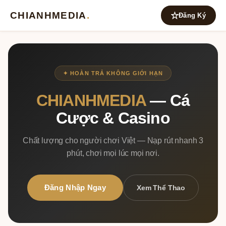
CHIANHMEDIA
.
Đăng Ký
✦ HOÀN TRẢ KHÔNG GIỚI HẠN
CHIANHMEDIA
— Cá
Cược & Casino
Chất lượng cho người chơi Việt — Nạp rút nhanh 3
phút, chơi mọi lúc mọi nơi.
Đăng Nhập Ngay
Xem Thể Thao