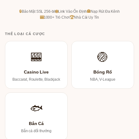
🔒
Bảo Mật SSL 256-bit
🌐
Link Vào Ổn Định
🏦
Nạp Rút Đa Kênh
🎰
1000+ Trò Chơi
🏆
Nhà Cái Uy Tín
THỂ LOẠI CÁ CƯỢC
🎰
🏐
Casino Live
Bóng Rổ
Baccarat, Roulette, Blackjack
NBA, V-League
🐟
Bắn Cá
Bắn cá đổi thưởng