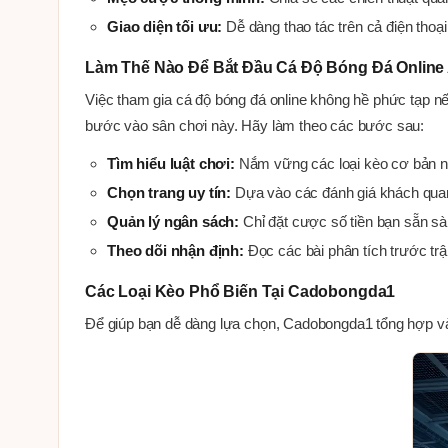
Giao diện tối ưu:
Dễ dàng thao tác trên cả điện thoại 
Làm Thế Nào Để Bắt Đầu Cá Độ Bóng Đá Online
Việc tham gia cá độ bóng đá online không hề phức tạp 
bước vào sân chơi này. Hãy làm theo các bước sau:
Tìm hiểu luật chơi:
Nắm vững các loại kèo cơ bản như
Chọn trang uy tín:
Dựa vào các đánh giá khách quan 
Quản lý ngân sách:
Chỉ đặt cược số tiền bạn sẵn sàn
Theo dõi nhận định:
Đọc các bài phân tích trước trậ
Các Loại Kèo Phổ Biến Tại Cadobongda1
Để giúp bạn dễ dàng lựa chọn, Cadobongda1 tổng hợp và s