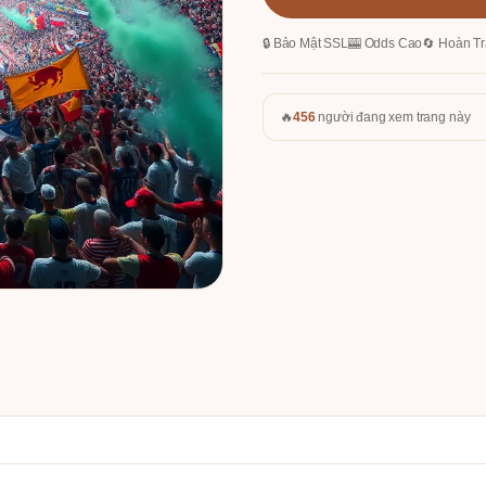
🔒 Bảo Mật SSL
🎰 Odds Cao
🔄 Hoàn T
🔥
456
người đang xem trang này