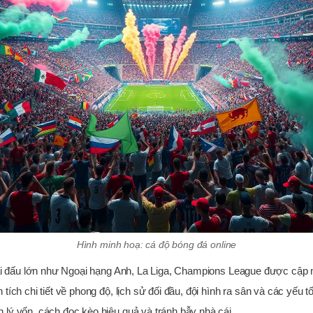
Hình minh hoạ: cá độ bóng đá online
ải đấu lớn như Ngoại hạng Anh, La Liga, Champions League được cập n
tích chi tiết về phong độ, lịch sử đối đầu, đội hình ra sân và các yếu 
 lý vốn, cách đọc kèo hiệu quả và tránh bẫy nhà cái.