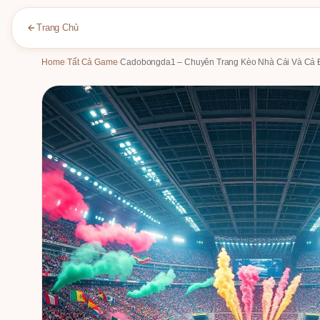
Trang Chủ
Home
›
Tất Cả Game
›
Cadobongda1 – Chuyên Trang Kèo Nhà Cái Và Cá 