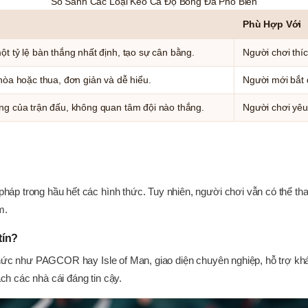
So Sánh Các Loại Kèo Cá Độ Bóng Đá Phổ Biến
Phù Hợp Với
t tỷ lệ bàn thắng nhất định, tạo sự cân bằng.
Người chơi thíc
hòa hoặc thua, đơn giản và dễ hiểu.
Người mới bắt 
ng của trận đấu, không quan tâm đội nào thắng.
Người chơi yêu 
p trong hầu hết các hình thức. Tuy nhiên, người chơi vẫn có thể tham
m.
tín?
chức như PAGCOR hay Isle of Man, giao diện chuyên nghiệp, hỗ trợ khá
h các nhà cái đáng tin cậy.