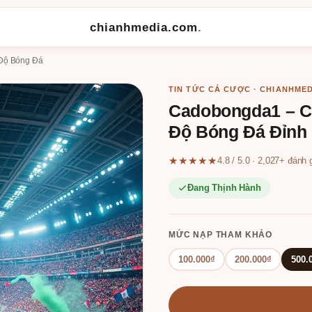
chianhmedia.com
.
Độ Bóng Đá
TIN TỨC CÁ CƯỢC · CHIANHME
Cadobongda1 – C
Độ Bóng Đá Đỉnh
★★★★★
4.8 / 5.0 · 2,027+ đánh
Đang Thịnh Hành
MỨC NẠP THAM KHẢO
100.000₫
200.000₫
500.