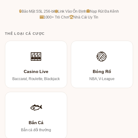
🔒
Bảo Mật SSL 256-bit
🌐
Link Vào Ổn Định
🏦
Nạp Rút Đa Kênh
🎰
1000+ Trò Chơi
🏆
Nhà Cái Uy Tín
THỂ LOẠI CÁ CƯỢC
🎰
🏐
Casino Live
Bóng Rổ
Baccarat, Roulette, Blackjack
NBA, V-League
🐟
Bắn Cá
Bắn cá đổi thưởng