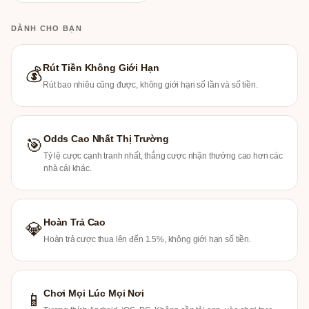
DÀNH CHO BẠN
Rút Tiền Không Giới Hạn
💰
Rút bao nhiêu cũng được, không giới hạn số lần và số tiền.
Odds Cao Nhất Thị Trường
🎯
Tỷ lệ cược cạnh tranh nhất, thắng cược nhận thưởng cao hơn các
nhà cái khác.
Hoàn Trả Cao
💎
Hoàn trả cược thua lên đến 1.5%, không giới hạn số tiền.
Chơi Mọi Lúc Mọi Nơi
📱