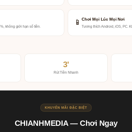
Chơi Mọi Lúc Mọi Nơi
📱
%, không giới hạn số tiền.
Tương thích Android, iOS, PC. Kh
3'
Rút Tiền Nhanh
KHUYẾN MÃI ĐẶC BIỆT
CHIANHMEDIA — Chơi Ngay