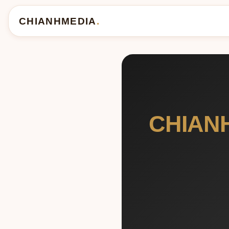
CHIANHMEDIA
.
CHIAN