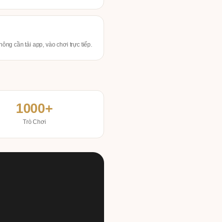
ông cần tải app, vào chơi trực tiếp.
1000+
Trò Chơi