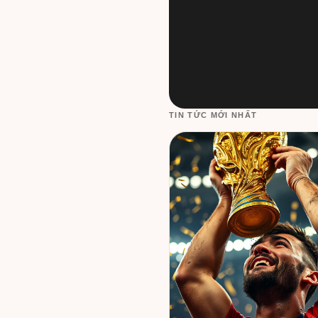
TIN TỨC MỚI NHẤT