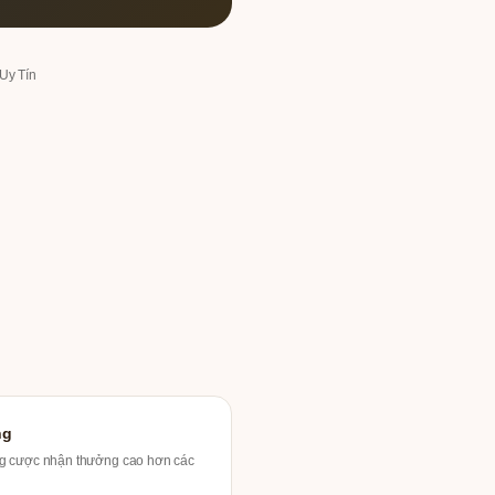
Uy Tín
ng
ắng cược nhận thưởng cao hơn các