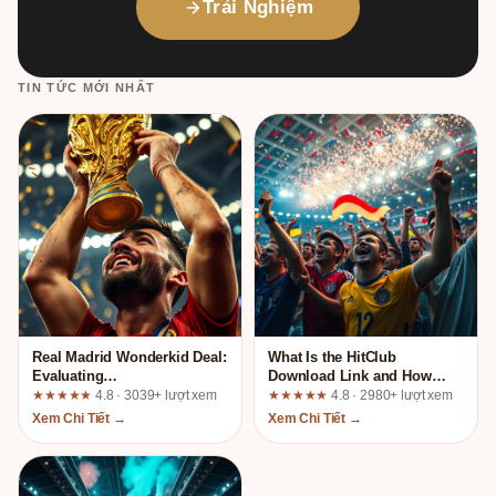
Trải Nghiệm
TIN TỨC MỚI NHẤT
Real Madrid Wonderkid Deal:
What Is the HitClub
Evaluating
Download Link and How
KetQuaBongDa.online’s
Does the Platform Perform?
★★★★★
4.8 · 3039+ lượt xem
★★★★★
4.8 · 2980+ lượt xem
Coverage Through
A Practical User Journey
Xem Chi Tiết →
Xem Chi Tiết →
Transparency, Speed, and
Review
Security Lenses