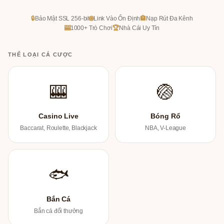
🔒
Bảo Mật SSL 256-bit
🌐
Link Vào Ổn Định
🏦
Nạp Rút Đa Kênh
🎰
1000+ Trò Chơi
🏆
Nhà Cái Uy Tín
THỂ LOẠI CÁ CƯỢC
🎰
🏐
Casino Live
Bóng Rổ
Baccarat, Roulette, Blackjack
NBA, V-League
🐟
Bắn Cá
Bắn cá đổi thưởng