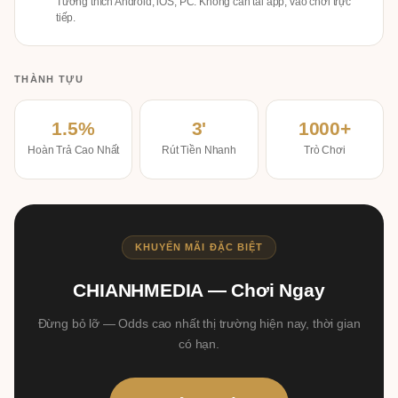
Tương thích Android, iOS, PC. Không cần tải app, vào chơi trực
tiếp.
THÀNH TỰU
1.5%
3'
1000+
Hoàn Trả Cao Nhất
Rút Tiền Nhanh
Trò Chơi
KHUYẾN MÃI ĐẶC BIỆT
CHIANHMEDIA — Chơi Ngay
Đừng bỏ lỡ — Odds cao nhất thị trường hiện nay, thời gian
có hạn.