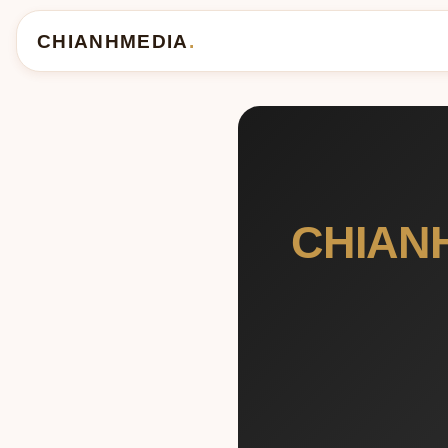
CHIANHMEDIA
.
CHIAN