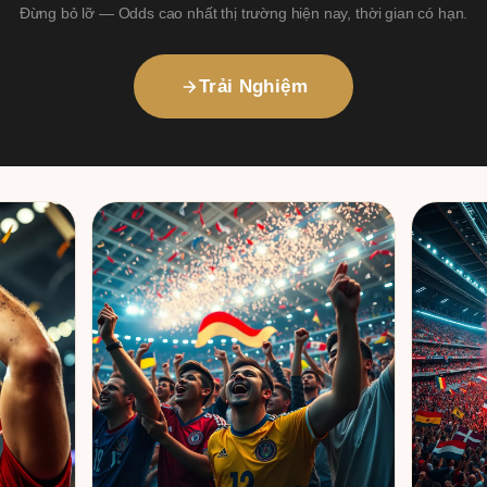
Đừng bỏ lỡ — Odds cao nhất thị trường hiện nay, thời gian có hạn.
Trải Nghiệm