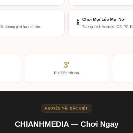
Chơi Mọi Lúc Mọi Nơi
📱
%, không giới hạn số tiền.
Tương thích Android, iOS, PC. Kh
3'
Rút Tiền Nhanh
KHUYẾN MÃI ĐẶC BIỆT
CHIANHMEDIA — Chơi Ngay