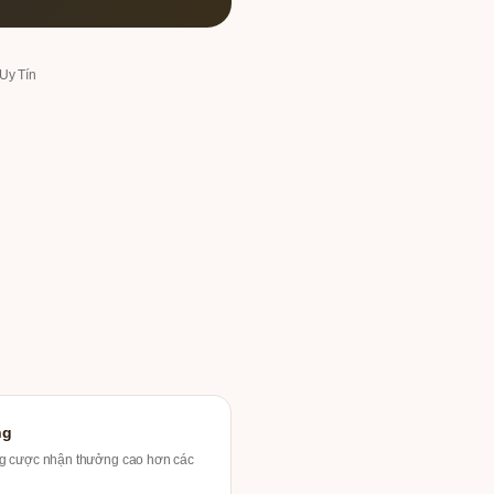
Uy Tín
ng
ắng cược nhận thưởng cao hơn các