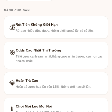
DÀNH CHO BẠN
Rút Tiền Không Giới Hạn
💰
Rút bao nhiêu cũng được, không giới hạn số lần và số tiền.
Odds Cao Nhất Thị Trường
🎯
Tỷ lệ cược cạnh tranh nhất, thắng cược nhận thưởng cao hơn các
nhà cái khác.
Hoàn Trả Cao
💎
Hoàn trả cược thua lên đến 1.5%, không giới hạn số tiền.
Chơi Mọi Lúc Mọi Nơi
📱