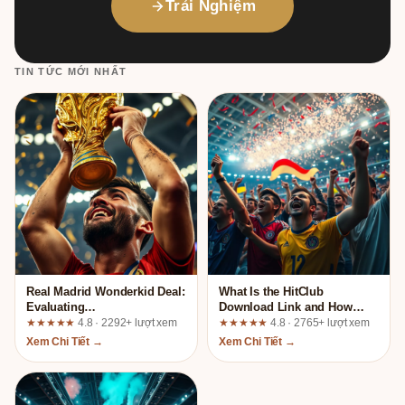
Trải Nghiệm
TIN TỨC MỚI NHẤT
Real Madrid Wonderkid Deal:
What Is the HitClub
Evaluating
Download Link and How
KetQuaBongDa.online’s
Does the Platform Perform?
★★★★★
4.8 · 2292+ lượt xem
★★★★★
4.8 · 2765+ lượt xem
Coverage Through
A Practical User Journey
Xem Chi Tiết →
Xem Chi Tiết →
Transparency, Speed, and
Review
Security Lenses