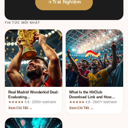
Trải Nghiệm
TIN TỨC MỚI NHẤT
Real Madrid Wonderkid Deal:
What Is the HitClub
Evaluating
Download Link and How
KetQuaBongDa.online’s
Does the Platform Perform?
★★★★★
4.8 · 2050+ lượt xem
★★★★★
4.8 · 2847+ lượt xem
Coverage Through
A Practical User Journey
Xem Chi Tiết →
Xem Chi Tiết →
Transparency, Speed, and
Review
Security Lenses