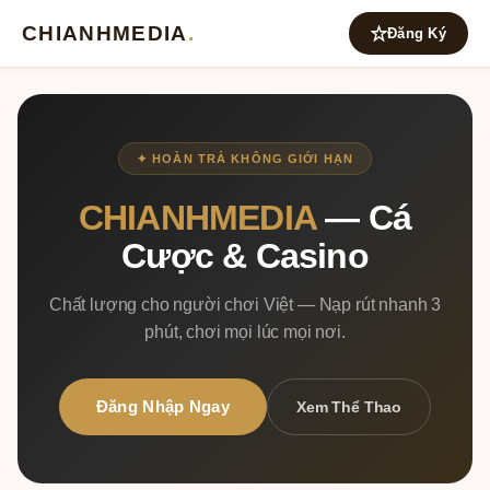
CHIANHMEDIA
.
Đăng Ký
✦ HOÀN TRẢ KHÔNG GIỚI HẠN
CHIANHMEDIA
— Cá
Cược & Casino
Chất lượng cho người chơi Việt — Nạp rút nhanh 3
phút, chơi mọi lúc mọi nơi.
Đăng Nhập Ngay
Xem Thể Thao