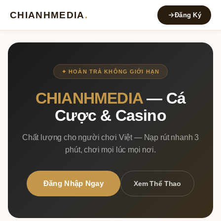
CHIANHMEDIA
.
Đăng Ký
✦ HOÀN TRẢ KHÔNG GIỚI HẠN
CHIANHMEDIA
— Cá
Cược & Casino
Chất lượng cho người chơi Việt — Nạp rút nhanh 3
phút, chơi mọi lúc mọi nơi.
Đăng Nhập Ngay
Xem Thể Thao