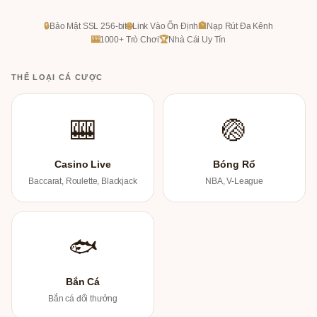
🔒
Bảo Mật SSL 256-bit
🌐
Link Vào Ổn Định
🏦
Nạp Rút Đa Kênh
🎰
1000+ Trò Chơi
🏆
Nhà Cái Uy Tín
THỂ LOẠI CÁ CƯỢC
🎰
🏐
Casino Live
Bóng Rổ
Baccarat, Roulette, Blackjack
NBA, V-League
🐟
Bắn Cá
Bắn cá đổi thưởng